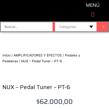
Ir
MENÚ
al
contenido
CATEGORIAS DE PRODUCTO
Finalizar compra
Accesorios de sonido y grabación
Bafles y Consolas
Cajas directas
Placas de sonido
Search
...
Inicio
/
AMPLIFICADORES Y EFECTOS
/
Pedales y
Pedaleras
/ NUX – Pedal Tuner – PT-6
NUX – Pedal Tuner – PT-6
$
62.000,00