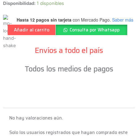
NOVA
Disponibilidad:
1 disponibles
-
Palillos
Hasta 12 pagos sin tarjeta
con Mercado Pago.
Saber más
5B
Añadir al carrito
Consulta por Whatsapp
-
Classic
-
Envíos a todo el país
PM
-
Todos los medios de pagos
N5B
cantidad
No hay valoraciones aún.
Solo los usuarios registrados que hayan comprado este