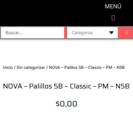
Ir
MENÚ
al
contenido
CATEGORIAS DE PRODUCTO
Finalizar compra
Accesorios de sonido y grabación
Bafles y Consolas
Cajas directas
Placas de sonido
Search
...
Inicio
/
Sin categorizar
/ NOVA – Palillos 5B – Classic – PM – N5B
NOVA – Palillos 5B – Classic – PM – N5B
$
0,00