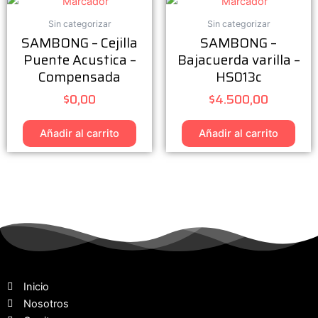
Sin categorizar
Sin categorizar
SAMBONG – Cejilla
SAMBONG –
Puente Acustica –
Bajacuerda varilla –
Compensada
HS013c
$
0,00
$
4.500,00
Añadir al carrito
Añadir al carrito
Inicio
Nosotros