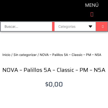
Ir
MENÚ
al
contenido
CATEGORIAS DE PRODUCTO
Finalizar compra
Accesorios de sonido y grabación
Bafles y Consolas
Cajas directas
Placas de sonido
Search
...
Inicio
/
Sin categorizar
/ NOVA – Palillos 5A – Classic – PM – N5A
NOVA – Palillos 5A – Classic – PM – N5A
$
0,00