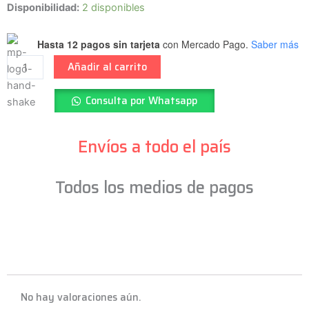
NOVA
Disponibilidad:
2 disponibles
-
Palillos
Hasta 12 pagos sin tarjeta
con Mercado Pago.
Saber más
5A
Añadir al carrito
-
Classic
Consulta por Whatsapp
-
PM
-
Envíos a todo el país
N5A
cantidad
Todos los medios de pagos
No hay valoraciones aún.