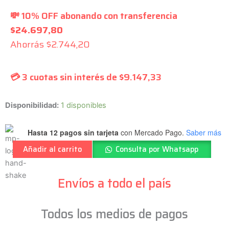
💸 10% OFF abonando con transferencia
$
24.697,80
Ahorrás
$
2.744,20
💳 3 cuotas sin interés de
$
9.147,33
MAGMA
Disponibilidad:
1 disponibles
-
Criolla
Hasta 12 pagos sin tarjeta
con Mercado Pago.
Saber más
Plateadas
Añadir al carrito
Consulta por Whatsapp
-
GC-
110
Envíos a todo el país
TM
cantidad
Todos los medios de pagos