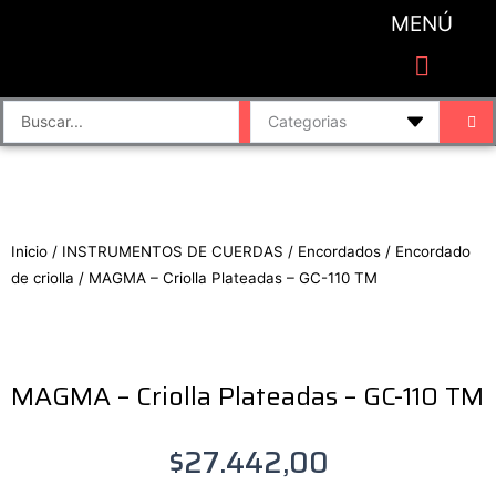
Ir
MENÚ
al
contenido
CATEGORIAS DE PRODUCTO
Finalizar compra
Accesorios de sonido y grabación
Bafles y Consolas
Cajas directas
Placas de sonido
Search
...
Inicio
/
INSTRUMENTOS DE CUERDAS
/
Encordados
/
Encordado
de criolla
/ MAGMA – Criolla Plateadas – GC-110 TM
MAGMA – Criolla Plateadas – GC-110 TM
$
27.442,00