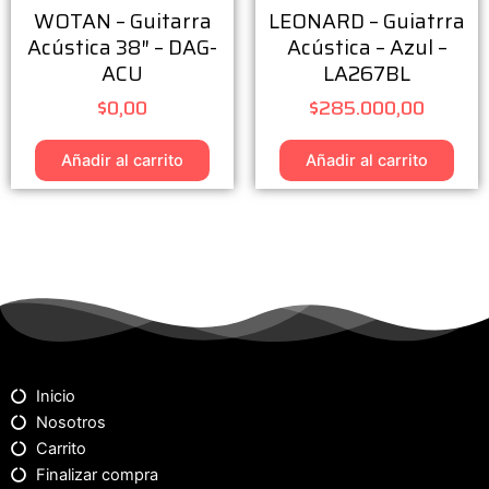
WOTAN – Guitarra
LEONARD – Guiatrra
Acústica 38″ – DAG-
Acústica – Azul –
ACU
LA267BL
$
0,00
$
285.000,00
Añadir al carrito
Añadir al carrito
Inicio
Nosotros
Carrito
Finalizar compra