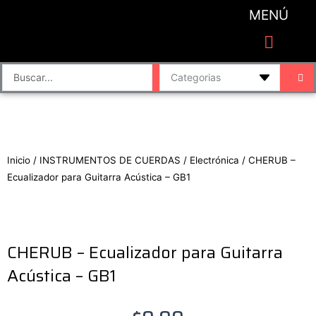
Ir
MENÚ
al
contenido
CATEGORIAS DE PRODUCTO
Finalizar compra
Accesorios de sonido y grabación
Bafles y Consolas
Cajas directas
Placas de sonido
Search
...
Inicio
/
INSTRUMENTOS DE CUERDAS
/
Electrónica
/ CHERUB –
Ecualizador para Guitarra Acústica – GB1
CHERUB – Ecualizador para Guitarra
Acústica – GB1