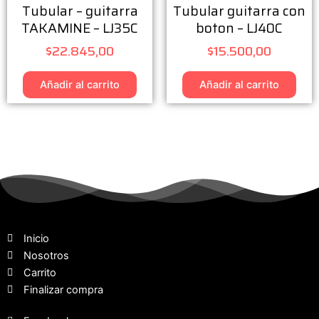
Tubular – guitarra
Tubular guitarra con
TAKAMINE – LJ35C
boton – LJ40C
$
22.845,00
$
15.500,00
Añadir al carrito
Añadir al carrito
Inicio
Nosotros
Carrito
Finalizar compra