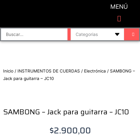
Ir
MENÚ
al
contenido
CATEGORIAS DE PRODUCTO
Finalizar compra
Accesorios de sonido y grabación
Bafles y Consolas
Cajas directas
Placas de sonido
Search
...
Inicio
/
INSTRUMENTOS DE CUERDAS
/
Electrónica
/ SAMBONG –
Jack para guitarra – JC10
SAMBONG – Jack para guitarra – JC10
$
2.900,00