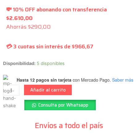
💸 10% OFF abonando con transferencia
$
2.610,00
Ahorrás
$
290,00
💳 3 cuotas sin interés de
$
966,67
SAMBONG
Disponibilidad:
5 disponibles
-
Jack
Hasta 12 pagos sin tarjeta
con Mercado Pago.
Saber más
para
Añadir al carrito
guitarra
-
Consulta por Whatsapp
JC10
cantidad
Envíos a todo el país