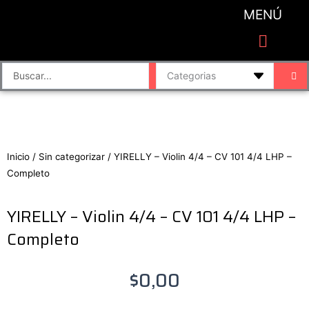
Ir
MENÚ
al
contenido
CATEGORIAS DE PRODUCTO
Finalizar compra
Accesorios de sonido y grabación
Bafles y Consolas
Cajas directas
Placas de sonido
Search
...
Inicio
/
Sin categorizar
/ YIRELLY – Violin 4/4 – CV 101 4/4 LHP –
Completo
YIRELLY – Violin 4/4 – CV 101 4/4 LHP –
Completo
$
0,00