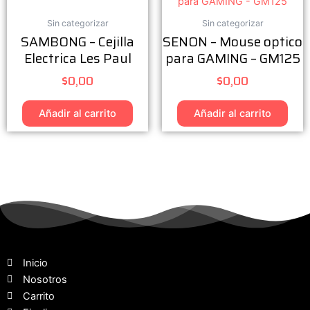
Sin categorizar
Sin categorizar
SAMBONG – Cejilla
SENON – Mouse optico
Electrica Les Paul
para GAMING – GM125
$
0,00
$
0,00
Añadir al carrito
Añadir al carrito
Inicio
Nosotros
Carrito