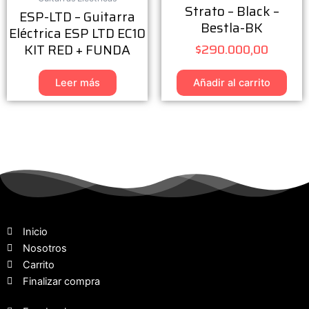
Strato – Black –
ESP-LTD – Guitarra
Bestla-BK
Eléctrica ESP LTD EC10
KIT RED + FUNDA
$
290.000,00
Leer más
Añadir al carrito
Inicio
Nosotros
Carrito
Finalizar compra