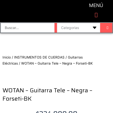
Ir
MENÚ
al
contenido
CATEGORIAS DE PRODUCTO
Finalizar compra
Accesorios de sonido y grabación
Bafles y Consolas
Cajas directas
Placas de sonido
Search
...
Inicio
/
INSTRUMENTOS DE CUERDAS
/
Guitarras
Eléctricas
/ WOTAN – Guitarra Tele – Negra – Forseti-BK
WOTAN – Guitarra Tele – Negra –
Forseti-BK