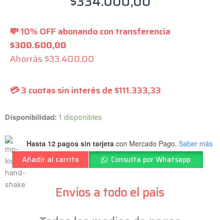
$
334.000,00
💸 10% OFF abonando con transferencia
$
300.600,00
Ahorrás
$
33.400,00
💳 3 cuotas sin interés de
$
111.333,33
WOTAN
Disponibilidad:
1 disponibles
-
Guitarra
Hasta 12 pagos sin tarjeta
con Mercado Pago.
Saber más
Tele
Añadir al carrito
Consulta por Whatsapp
-
Negra
-
Envíos a todo el país
Forseti-
BK