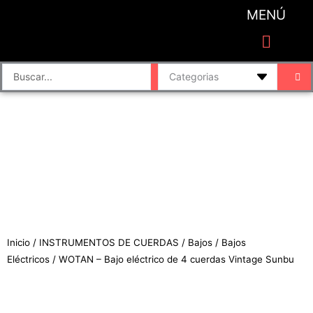
Ir
MENÚ
al
contenido
CATEGORIAS DE PRODUCTO
Finalizar compra
Accesorios de sonido y grabación
Bafles y Consolas
Cajas directas
Placas de sonido
Search
...
Inicio
/
INSTRUMENTOS DE CUERDAS
/
Bajos
/
Bajos
Eléctricos
/ WOTAN – Bajo eléctrico de 4 cuerdas Vintage Sunbu