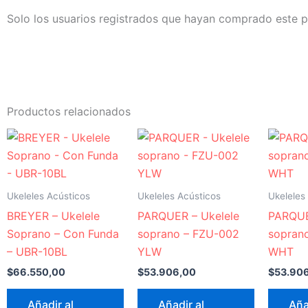
Solo los usuarios registrados que hayan comprado este 
Productos relacionados
Ukeleles Acústicos
Ukeleles Acústicos
Ukeleles
BREYER – Ukelele
PARQUER – Ukelele
PARQUE
Soprano – Con Funda
soprano – FZU-002
sopran
– UBR-10BL
YLW
WHT
$
66.550,00
$
53.906,00
$
53.90
Añadir al
Añadir al
Aña