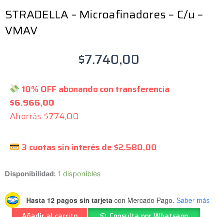
STRADELLA – Microafinadores – C/u –
VMAV
$
7.740,00
10% OFF abonando con transferencia
$
6.966,00
Ahorrás
$
774,00
3 cuotas sin interés de
$
2.580,00
STRADELLA
Disponibilidad:
1 disponibles
-
Microafinadores
Hasta 12 pagos sin tarjeta
con Mercado Pago.
Saber más
-
Añadir al carrito
Consulta por Whatsapp