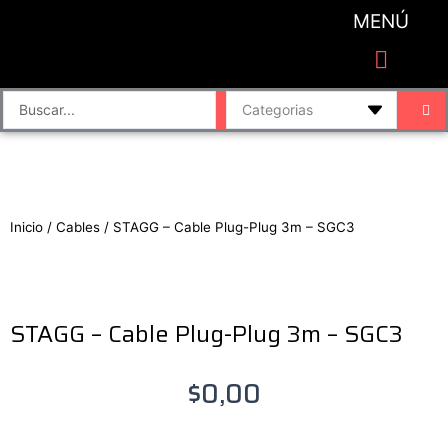
Ir
MENÚ
al
contenido
CATEGORIAS DE PRODUCTO
Finalizar compra
Accesorios de sonido y grabación
Bafles y Consolas
Cajas directas
Placas de sonido
Search
...
Inicio
/
Cables
/ STAGG – Cable Plug-Plug 3m – SGC3
STAGG – Cable Plug-Plug 3m – SGC3
$
0,00