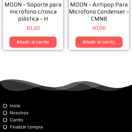
MOON – Soporte para
MOON – Antipop Para
microfono c/rosca
Microfono Condenser –
plástica – H
CMN8
$
0,00
$
0,00
Añadir al carrito
Añadir al carrito
Inicio
Nosotros
Carrito
Finalizar compra