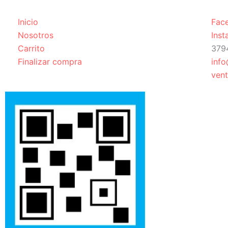
Inicio
Fac
Nosotros
Ins
Carrito
379
Finalizar compra
inf
ven