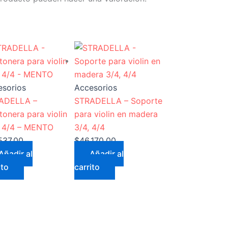
esorios
Accesorios
ADELLA –
STRADELLA – Soporte
onera para violin
para violin en madera
1 4/4 – MENTO
3/4, 4/4
.537,00
$
46.170,00
Añadir al
Añadir al
ito
carrito