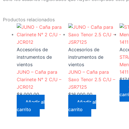
Productos relacionados
Accesorios de
Accesorios de
Acc
instrumentos de
instrumentos de
STR
vientos
vientos
Ment
JUNO – Caña para
JUNO – Caña para
141
Clarinete N° 2 C/U –
Saxo Tenor 2.5 C/U –
$
17
JCR012
JSR7125
$
8.000,00
$
16.000,00
carr
Añadir al
Añadir al
carrito
carrito