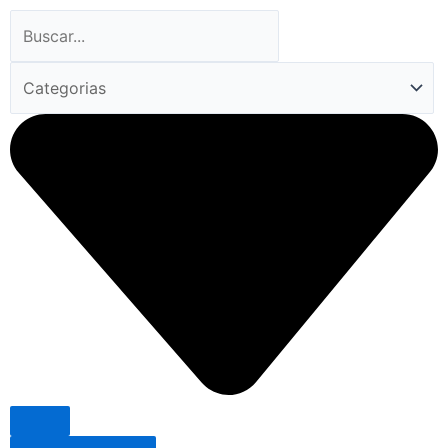
Search
...