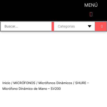
Ir
MENÚ
al
contenido
CATEGORIAS DE PRODUCTO
Finalizar compra
Accesorios de sonido y grabación
Bafles y Consolas
Cajas directas
Placas de sonido
Search
...
Inicio
/
MICRÓFONOS
/
Micrófonos Dinámicos
/ SHURE –
Micrófono Dinámico de Mano – SV200