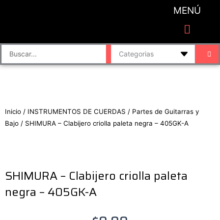
Ir
MENÚ
al
contenido
CATEGORIAS DE PRODUCTO
Finalizar compra
Accesorios de sonido y grabación
Bafles y Consolas
Cajas directas
Placas de sonido
Search
...
Inicio
/
INSTRUMENTOS DE CUERDAS
/
Partes de Guitarras y
Bajo
/ SHIMURA – Clabijero criolla paleta negra – 405GK-A
SHIMURA – Clabijero criolla paleta
negra – 405GK-A