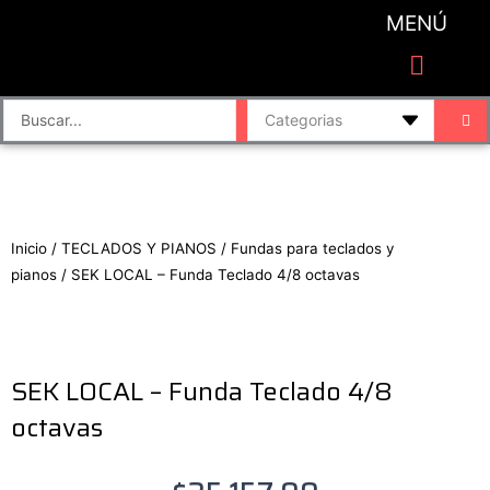
Ir
MENÚ
al
contenido
CATEGORIAS DE PRODUCTO
Finalizar compra
Accesorios de sonido y grabación
Bafles y Consolas
Cajas directas
Placas de sonido
Search
...
Inicio
/
TECLADOS Y PIANOS
/
Fundas para teclados y
pianos
/ SEK LOCAL – Funda Teclado 4/8 octavas
SEK LOCAL – Funda Teclado 4/8
octavas