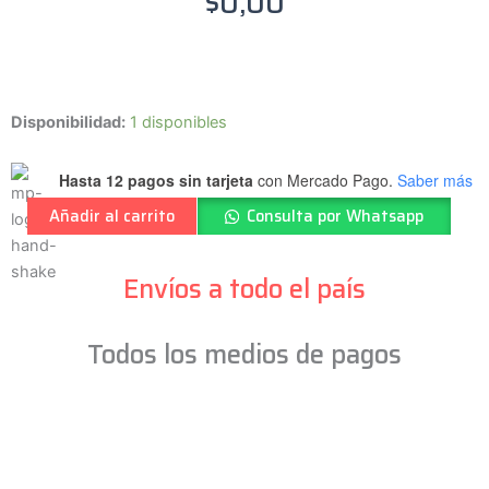
$
0,00
SAMBONG
Disponibilidad:
1 disponibles
-
Perilla
Hasta 12 pagos sin tarjeta
con Mercado Pago.
Saber más
Strato
Añadir al carrito
Consulta por Whatsapp
Volumen
Blanca
-
Envíos a todo el país
KN005TVw
cantidad
Todos los medios de pagos