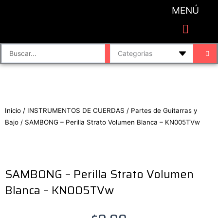
Ir
MENÚ
al
contenido
CATEGORIAS DE PRODUCTO
Finalizar compra
Accesorios de sonido y grabación
Bafles y Consolas
Cajas directas
Placas de sonido
Search
...
Inicio
/
INSTRUMENTOS DE CUERDAS
/
Partes de Guitarras y
Bajo
/ SAMBONG – Perilla Strato Volumen Blanca – KN005TVw
SAMBONG – Perilla Strato Volumen
Blanca – KN005TVw