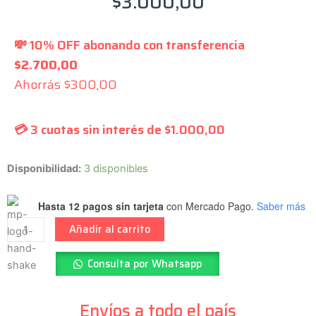
$
3.000,00
💸 10% OFF abonando con transferencia
$
2.700,00
Ahorrás
$
300,00
💳 3 cuotas sin interés de
$
1.000,00
SAMBONG
Disponibilidad:
3 disponibles
-
Cejilla
Hasta 12 pagos sin tarjeta
con Mercado Pago.
Saber más
Bajo
Añadir al carrito
Jazz
Bass
Consulta por Whatsapp
Chica
38×3.5
-
Envíos a todo el país