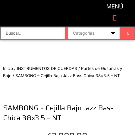
Ir
MENÚ
al
contenido
CATEGORIAS DE PRODUCTO
Finalizar compra
Accesorios de sonido y grabación
Bafles y Consolas
Cajas directas
Placas de sonido
Search
...
Inicio
/
INSTRUMENTOS DE CUERDAS
/
Partes de Guitarras y
Bajo
/ SAMBONG – Cejilla Bajo Jazz Bass Chica 38×3.5 – NT
SAMBONG – Cejilla Bajo Jazz Bass
Chica 38×3.5 – NT