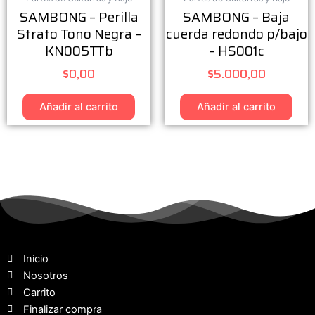
SAMBONG – Perilla
SAMBONG – Baja
Strato Tono Negra –
cuerda redondo p/bajo
KN005TTb
– HS001c
$
0,00
$
5.000,00
Añadir al carrito
Añadir al carrito
Inicio
Nosotros
Carrito
Finalizar compra