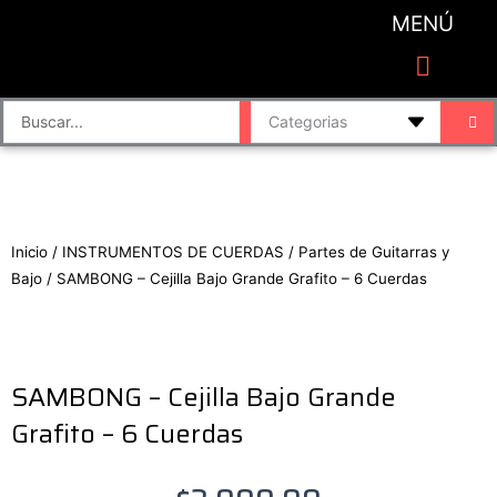
Ir
MENÚ
al
contenido
CATEGORIAS DE PRODUCTO
Finalizar compra
Accesorios de sonido y grabación
Bafles y Consolas
Cajas directas
Placas de sonido
Search
...
Inicio
/
INSTRUMENTOS DE CUERDAS
/
Partes de Guitarras y
Bajo
/ SAMBONG – Cejilla Bajo Grande Grafito – 6 Cuerdas
SAMBONG – Cejilla Bajo Grande
Grafito – 6 Cuerdas