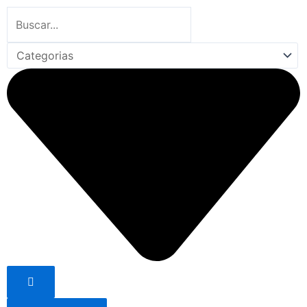
Search
...