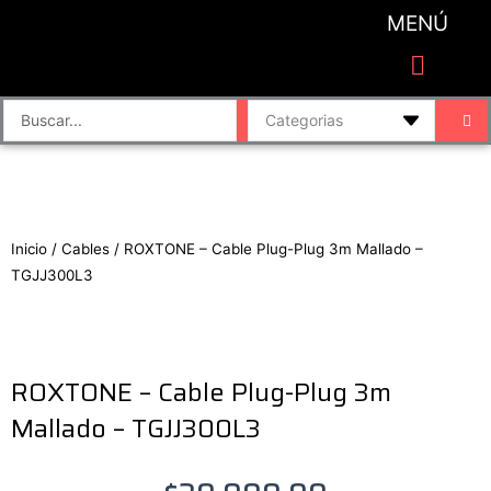
Ir
MENÚ
al
contenido
CATEGORIAS DE PRODUCTO
Finalizar compra
Accesorios de sonido y grabación
Bafles y Consolas
Cajas directas
Placas de sonido
Search
...
Inicio
/
Cables
/ ROXTONE – Cable Plug-Plug 3m Mallado –
TGJJ300L3
ROXTONE – Cable Plug-Plug 3m
Mallado – TGJJ300L3