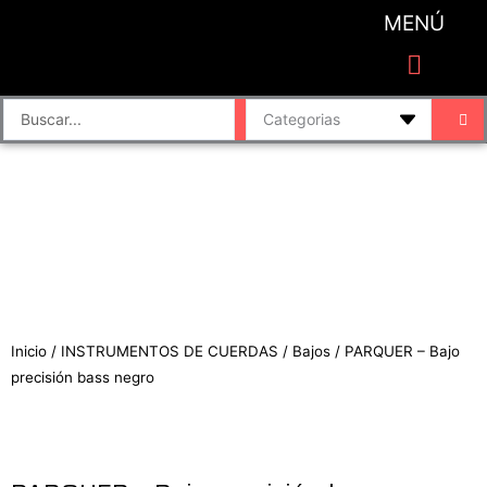
Ir
MENÚ
al
contenido
CATEGORIAS DE PRODUCTO
Finalizar compra
Accesorios de sonido y grabación
Bafles y Consolas
Cajas directas
Placas de sonido
Search
...
Inicio
/
INSTRUMENTOS DE CUERDAS
/
Bajos
/ PARQUER – Bajo
precisión bass negro