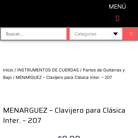
Ir
MENÚ
al
contenido
CATEGORIAS DE PRODUCTO
Finalizar compra
Accesorios de sonido y grabación
Bafles y Consolas
Cajas directas
Placas de sonido
Search
...
Inicio
/
INSTRUMENTOS DE CUERDAS
/
Partes de Guitarras y
Bajo
/ MENARGUEZ – Clavijero para Clásica Inter. – 207
MENARGUEZ – Clavijero para Clásica
Inter. – 207