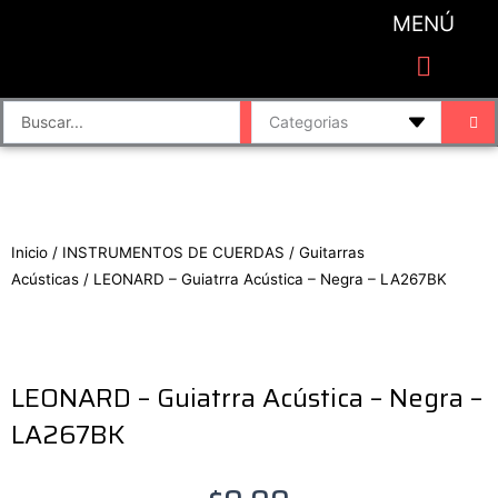
Ir
MENÚ
al
contenido
CATEGORIAS DE PRODUCTO
Finalizar compra
Accesorios de sonido y grabación
Bafles y Consolas
Cajas directas
Placas de sonido
Search
...
Inicio
/
INSTRUMENTOS DE CUERDAS
/
Guitarras
Acústicas
/ LEONARD – Guiatrra Acústica – Negra – LA267BK
LEONARD – Guiatrra Acústica – Negra –
LA267BK