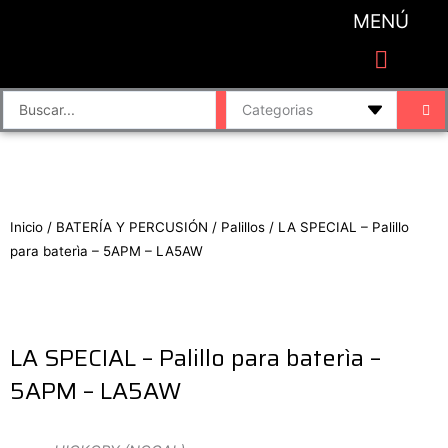
Ir
MENÚ
al
contenido
CATEGORIAS DE PRODUCTO
Finalizar compra
Accesorios de sonido y grabación
Bafles y Consolas
Cajas directas
Placas de sonido
Search
...
Inicio
/
BATERÍA Y PERCUSIÓN
/
Palillos
/ LA SPECIAL – Palillo
para baterìa – 5APM – LA5AW
LA SPECIAL – Palillo para baterìa –
5APM – LA5AW