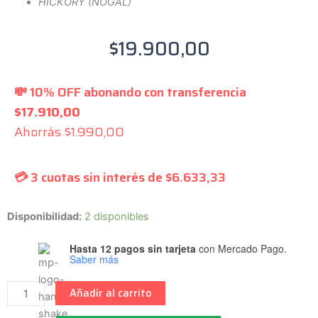
HICKORY (NOGAL)
$
19.900,00
💸 10% OFF abonando con transferencia
$
17.910,00
Ahorrás
$
1.990,00
💳 3 cuotas sin interés de
$
6.633,33
LA
Disponibilidad:
2 disponibles
SPECIAL
Hasta 12 pagos sin tarjeta
con Mercado Pago.
-
Saber más
Palillo
para
Añadir al carrito
baterìa
-