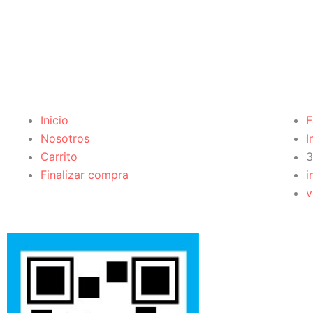
Inicio
F
Nosotros
I
Carrito
3
Finalizar compra
i
v