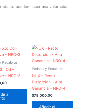
producto pueden hacer una valoración.
y Pedaleras
Pedales y Pedaleras
Xtc Od –
ive – NRO-3
NUX – Recto
Distorcion – Alta
0,00
Ganancia – NRO-4
dir al
$
78.000,00
rito
Añadir al