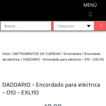
Ir
MENÚ
al
contenido
CATEGORIAS DE PRODUCTO
Finalizar compra
Accesorios de sonido y grabación
Bafles y Consolas
Cajas directas
Placas de sonido
Search
...
Inicio
/
INSTRUMENTOS DE CUERDAS
/
Encordados
/
Encordado
de eléctrica
/ DADDARIO – Encordado para eléctrica – 010 – EXL110
DADDARIO – Encordado para eléctrica
– 010 – EXL110