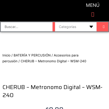
Ir
MENÚ
al
contenido
CATEGORIAS DE PRODUCTO
Finalizar compra
Accesorios de sonido y grabación
Bafles y Consolas
Cajas directas
Placas de sonido
Search
...
Inicio
/
BATERÍA Y PERCUSIÓN
/
Accesorios para
percusión
/ CHERUB – Metronomo Digital – WSM-240
CHERUB – Metronomo Digital – WSM-
240