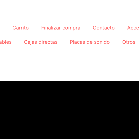
Carrito
Finalizar compra
Contacto
Acce
ables
Cajas directas
Placas de sonido
Otros