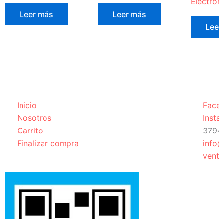
Electro
Leer más
Leer más
Lee
Inicio
Fac
Nosotros
Ins
Carrito
379
Finalizar compra
inf
ven