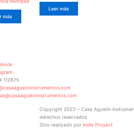
nica Multipad
Leer más
r más
ebook
tagram
4 112675
o@casaagustininstrumentos.com
tas@casaagustininstrumentos.com
Copyright 2023 – Casa Agustin Instrumen
derechos reservados
Sitio realizado por
Indie Proyect