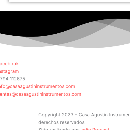
acebook
nstagram
794 112675
nfo@casaagustininstrumentos.com
entas@casaagustininstrumentos.com
Copyright 2023 – Casa Agustin Instrumen
derechos reservados
Sitio realizado por
Indie Proyect